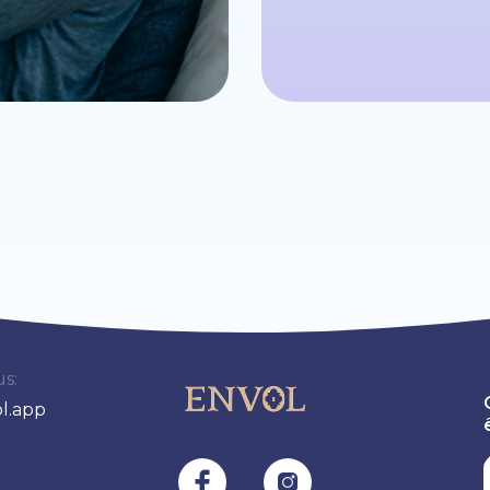
s:
l.app